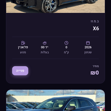
ב.מ.וו
X6
2026
0
יד
00
פלאגין
שנתון
ק״מ
בעלות
מנוע
מחיר
פנייה
₪
0