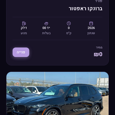
פורד
ברונקו ראפטור
2026
0
יד
00
דלק
שנתון
ק״מ
בעלות
מנוע
מחיר
פנייה
₪
0