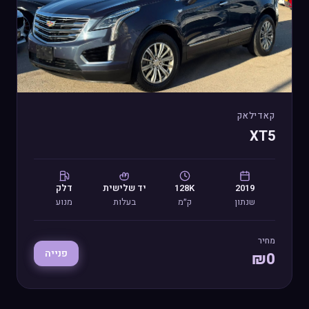
קאדילאק
XT5
2019
128K
יד
שלישית
דלק
שנתון
ק״מ
בעלות
מנוע
מחיר
פנייה
₪
0