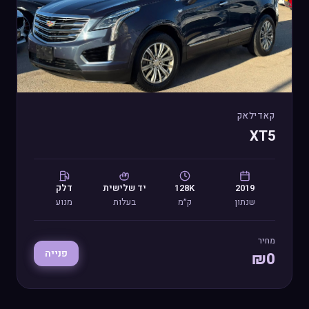
קאדילאק
XT5
2019
128K
יד
שלישית
דלק
שנתון
ק״מ
בעלות
מנוע
מחיר
פנייה
₪
0