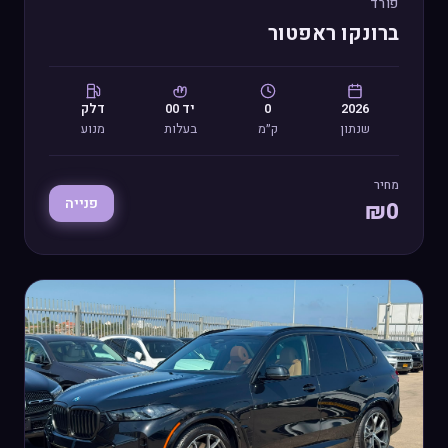
פורד
ברונקו ראפטור
2026
0
יד
00
דלק
שנתון
ק״מ
בעלות
מנוע
מחיר
פנייה
₪
0