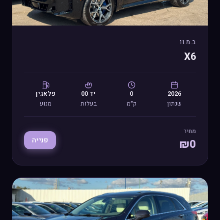
ב.מ.וו
X6
2026
0
יד
00
פלאגין
שנתון
ק״מ
בעלות
מנוע
מחיר
פנייה
₪
0