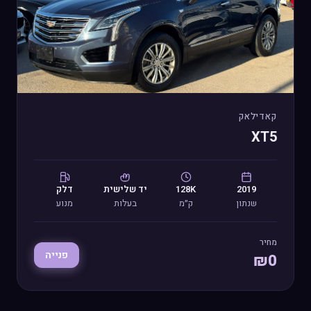
קאדילאק
XT5
2019
128K
יד
שלישית
דלק
שנתון
ק״מ
בעלות
מנוע
מחיר
פנייה
₪
0