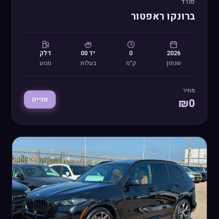
פורד
ברונקו ראפטור
2026
0
יד
00
דלק
שנתון
ק״מ
בעלות
מנוע
מחיר
פנייה
₪
0