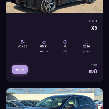
ב.מ.וו
X6
2026
0
יד
00
פלאגין
שנתון
ק״מ
בעלות
מנוע
מחיר
פנייה
₪
0