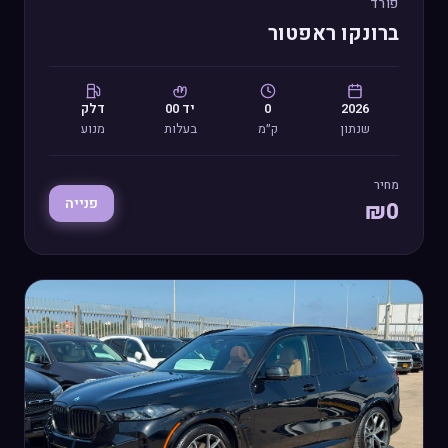
פורד
ברונקו ראפטור
2026
0
יד
00
דלק
שנתון
ק״מ
בעלות
מנוע
מחיר
פנייה
₪
0