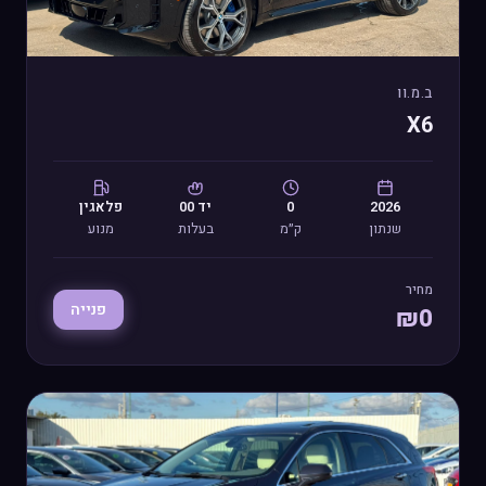
ב.מ.וו
X6
2026
0
יד
00
פלאגין
שנתון
ק״מ
בעלות
מנוע
מחיר
פנייה
₪
0