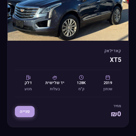
קאדילאק
XT5
2019
128K
יד
שלישית
דלק
שנתון
ק״מ
בעלות
מנוע
מחיר
פנייה
₪
0