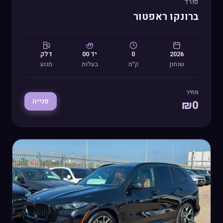
פורד
ברונקו ראפטור
2026
0
יד
00
דלק
שנתון
ק״מ
בעלות
מנוע
מחיר
פנייה
₪
0