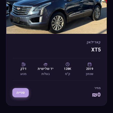
קאדילאק
XT5
2019
128K
יד
שלישית
דלק
שנתון
ק״מ
בעלות
מנוע
מחיר
פנייה
₪
0