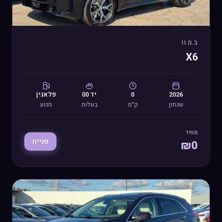
ב.מ.וו
X6
2026
0
יד
00
פלאגין
שנתון
ק״מ
בעלות
מנוע
מחיר
פנייה
₪
0