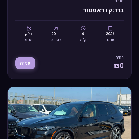
פורד
ברונקו ראפטור
2026
0
יד
00
דלק
שנתון
ק״מ
בעלות
מנוע
מחיר
פנייה
₪
0