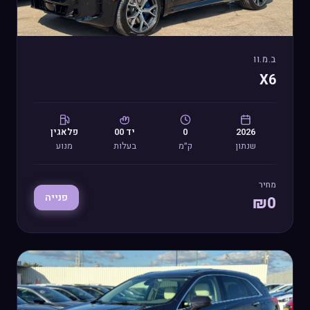
ב.מ.וו
X6
2026
0
יד
00
פלאגין
שנתון
ק״מ
בעלות
מנוע
מחיר
פנייה
₪
0