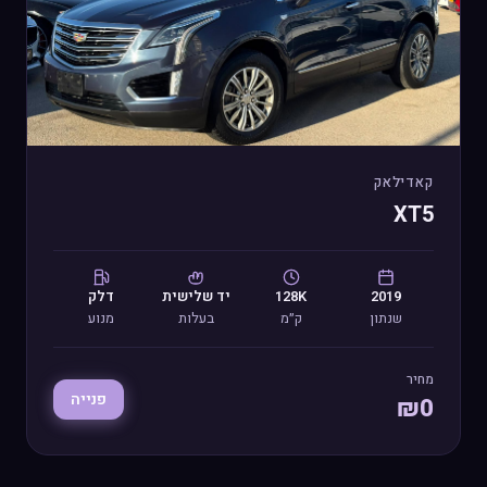
קאדילאק
XT5
2019
128K
יד
שלישית
דלק
שנתון
ק״מ
בעלות
מנוע
מחיר
פנייה
₪
0