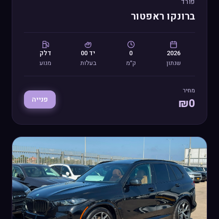
פורד
ברונקו ראפטור
2026
0
יד
00
דלק
שנתון
ק״מ
בעלות
מנוע
מחיר
פנייה
₪
0