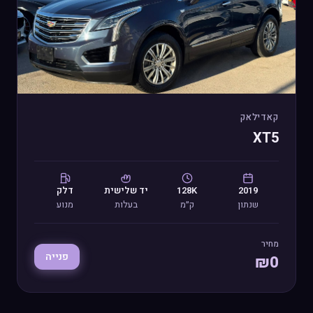
קאדילאק
XT5
2019
128K
יד
שלישית
דלק
שנתון
ק״מ
בעלות
מנוע
מחיר
פנייה
₪
0