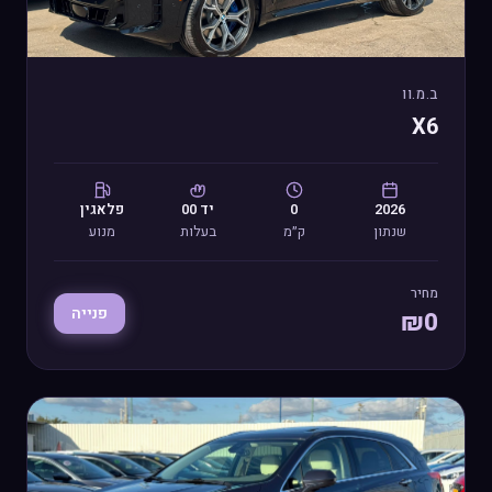
ב.מ.וו
X6
2026
0
יד
00
פלאגין
שנתון
ק״מ
בעלות
מנוע
מחיר
פנייה
₪
0