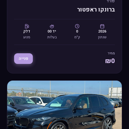
פורד
ברונקו ראפטור
2026
0
יד
00
דלק
שנתון
ק״מ
בעלות
מנוע
מחיר
פנייה
₪
0