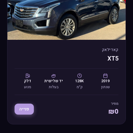
קאדילאק
XT5
2019
128K
יד
שלישית
דלק
שנתון
ק״מ
בעלות
מנוע
מחיר
פנייה
₪
0